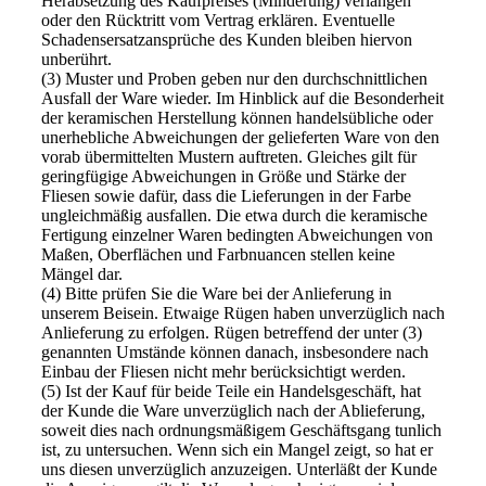
Herabsetzung des Kaufpreises (Minderung) verlangen
oder den Rücktritt vom Vertrag erklären. Eventuelle
Schadensersatzansprüche des Kunden bleiben hiervon
unberührt.
(3) Muster und Proben geben nur den durchschnittlichen
Ausfall der Ware wieder. Im Hinblick auf die Besonderheit
der keramischen Herstellung können handelsübliche oder
unerhebliche Abweichungen der gelieferten Ware von den
vorab übermittelten Mustern auftreten. Gleiches gilt für
geringfügige Abweichungen in Größe und Stärke der
Fliesen sowie dafür, dass die Lieferungen in der Farbe
ungleichmäßig ausfallen. Die etwa durch die keramische
Fertigung einzelner Waren bedingten Abweichungen von
Maßen, Oberflächen und Farbnuancen stellen keine
Mängel dar.
(4) Bitte prüfen Sie die Ware bei der Anlieferung in
unserem Beisein. Etwaige Rügen haben unverzüglich nach
Anlieferung zu erfolgen. Rügen betreffend der unter (3)
genannten Umstände können danach, insbesondere nach
Einbau der Fliesen nicht mehr berücksichtigt werden.
(5) Ist der Kauf für beide Teile ein Handelsgeschäft, hat
der Kunde die Ware unverzüglich nach der Ablieferung,
soweit dies nach ordnungsmäßigem Geschäftsgang tunlich
ist, zu untersuchen. Wenn sich ein Mangel zeigt, so hat er
uns diesen unverzüglich anzuzeigen. Unterläßt der Kunde