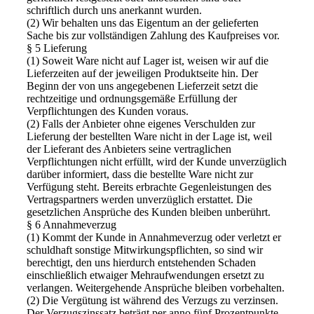
schriftlich durch uns anerkannt wurden.
(2) Wir behalten uns das Eigentum an der gelieferten
Sache bis zur vollständigen Zahlung des Kaufpreises vor.
§ 5 Lieferung
(1) Soweit Ware nicht auf Lager ist, weisen wir auf die
Lieferzeiten auf der jeweiligen Produktseite hin. Der
Beginn der von uns angegebenen Lieferzeit setzt die
rechtzeitige und ordnungsgemäße Erfüllung der
Verpflichtungen des Kunden voraus.
(2) Falls der Anbieter ohne eigenes Verschulden zur
Lieferung der bestellten Ware nicht in der Lage ist, weil
der Lieferant des Anbieters seine vertraglichen
Verpflichtungen nicht erfüllt, wird der Kunde unverzüglich
darüber informiert, dass die bestellte Ware nicht zur
Verfügung steht. Bereits erbrachte Gegenleistungen des
Vertragspartners werden unverzüglich erstattet. Die
gesetzlichen Ansprüche des Kunden bleiben unberührt.
§ 6 Annahmeverzug
(1) Kommt der Kunde in Annahmeverzug oder verletzt er
schuldhaft sonstige Mitwirkungspflichten, so sind wir
berechtigt, den uns hierdurch entstehenden Schaden
einschließlich etwaiger Mehraufwendungen ersetzt zu
verlangen. Weitergehende Ansprüche bleiben vorbehalten.
(2) Die Vergütung ist während des Verzugs zu verzinsen.
Der Verzugszinssatz beträgt per anno fünf Prozentpunkte