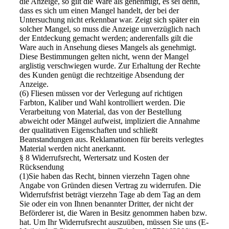
die Anzeige, so gilt die Ware als genehmigt, es sei denn,
dass es sich um einen Mangel handelt, der bei der
Untersuchung nicht erkennbar war. Zeigt sich später ein
solcher Mangel, so muss die Anzeige unverzüglich nach
der Entdeckung gemacht werden; anderenfalls gilt die
Ware auch in Ansehung dieses Mangels als genehmigt.
Diese Bestimmungen gelten nicht, wenn der Mangel
arglistig verschwiegen wurde. Zur Erhaltung der Rechte
des Kunden genügt die rechtzeitige Absendung der
Anzeige.
(6) Fliesen müssen vor der Verlegung auf richtigen
Farbton, Kaliber und Wahl kontrolliert werden. Die
Verarbeitung von Material, das von der Bestellung
abweicht oder Mängel aufweist, impliziert die Annahme
der qualitativen Eigenschaften und schließt
Beanstandungen aus. Reklamationen für bereits verlegtes
Material werden nicht anerkannt.
§ 8 Widerrufsrecht, Wertersatz und Kosten der
Rücksendung
(1)Sie haben das Recht, binnen vierzehn Tagen ohne
Angabe von Gründen diesen Vertrag zu widerrufen. Die
Widerrufsfrist beträgt vierzehn Tage ab dem Tag an dem
Sie oder ein von Ihnen benannter Dritter, der nicht der
Beförderer ist, die Waren in Besitz genommen haben bzw.
hat. Um Ihr Widerrufsrecht auszuüben, müssen Sie uns (E-